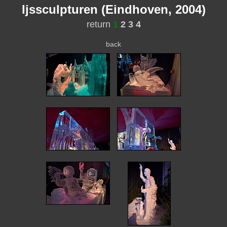
Ijssculpturen (Eindhoven, 2004)
return
1
2
3
4
back